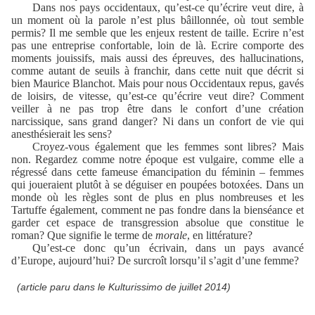
Dans nos pays occidentaux, qu’est-ce qu’écrire veut dire, à
un moment où la parole n’est plus bâillonnée, où tout semble
permis? Il me semble que les enjeux restent de taille. Ecrire n’est
pas une entreprise confortable, loin de là. Ecrire comporte des
moments jouissifs, mais aussi des épreuves, des hallucinations,
comme autant de seuils à franchir, dans cette nuit que décrit si
bien Maurice Blanchot. Mais pour nous Occidentaux repus, gavés
de loisirs, de vitesse, qu’est-ce qu’écrire veut dire? Comment
veiller à ne pas trop être dans le confort d’une création
narcissique, sans grand danger? Ni dans un confort de vie qui
anesthésierait les sens?
Croyez-vous également que les femmes sont libres? Mais
non. Regardez comme notre époque est vulgaire, comme elle a
régressé dans cette fameuse émancipation du féminin – femmes
qui joueraient plutôt à se déguiser en poupées botoxées. Dans un
monde où les règles sont de plus en plus nombreuses et les
Tartuffe également, comment ne pas fondre dans la bienséance et
garder cet espace de transgression absolue que constitue le
roman? Que signifie le terme de
morale
, en littérature?
Qu’est-ce donc qu’un écrivain, dans un pays avancé
d’Europe, aujourd’hui? De surcroît lorsqu’il s’agit d’une femme?
(article paru dans le Kulturissimo de juillet 2014)