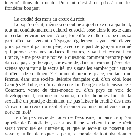
interprétations du monde. Pourtant c’est à ce prix-là que les
frontières bougent.
La crudité des mots au creux du récit
Lorsqu’on écrit, même si on oublie à quel sexe on appartient,
tout un conditionnement culturel et social pose alors le texte dans
un certain environnement. Alors, forte d’une culture arabe dans sa
part affective, venant d’Espagne également, ayant été élevée
principalement par mon père, avec cette part de garçon manqué
qui permet certaines audaces littéraires, vivant et écrivant en
France, je me pose une nouvelle question: comment prendre place
dans ce paysage lorsque, par exemple, dans un roman, j’écris des
scènes ayant trait à la sexualité, mais sans les enrober pour autant
d’affect, de sentiments? Comment prendre place, en tant que
femme, dans une société littéraire française qui, d’un côté, loue
Georges Bataille, et d’un autre côté fait l’éloge de la bienséance ?
Comment, venue du tiers-monde ou d’un pays en voie de
développement, comme on voudra, où les hommes font de la
sexualité un principe dominant, ne pas laisser la crudité des mots
s’inscrire au creux du récit et résonner comme un ailleurs que je
porte en moi?
Je n’ai pas envie de jouer de l’exotisme, ni faire ce qu’on
appelle de l’autofiction, car alors il me semblerait que le récit
serait verrouillé de l’intérieur, et que le lecteur se poserait en
voyeur, au lieu de risquer sa peau, sa morale, de tout abandonner