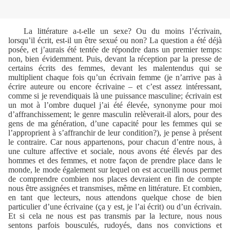
La littérature a-t-elle un sexe? Ou du moins l’écrivain,
lorsqu’il écrit, est-il un être sexué ou non? La question a été déjà
posée, et j’aurais été tentée de répondre dans un premier temps:
non, bien évidemment. Puis, devant la réception par la presse de
certains écrits des femmes, devant les malentendus qui se
multiplient chaque fois qu’un écrivain femme (je n’arrive pas à
écrire auteure ou encore écrivaine – et c’est assez intéressant,
comme si je revendiquais là une puissance masculine; écrivain est
un mot à l’ombre duquel j’ai été élevée, synonyme pour moi
d’affranchissement; le genre masculin relèverait-il alors, pour des
gens de ma génération, d’une capacité pour les femmes qui se
l’approprient à s’affranchir de leur condition?), je pense à présent
le contraire. Car nous appartenons, pour chacun d’entre nous, à
une culture affective et sociale, nous avons été élevés par des
hommes et des femmes, et notre façon de prendre place dans le
monde, le mode également sur lequel on est accueilli nous permet
de comprendre combien nos places devraient en fin de compte
nous être assignées et transmises, même en littérature. Et combien,
en tant que lecteurs, nous attendons quelque chose de bien
particulier d’une écrivaine (ça y est, je l’ai écrit) ou d’un écrivain.
Et si cela ne nous est pas transmis par la lecture, nous nous
sentons parfois bousculés, rudoyés, dans nos convictions et