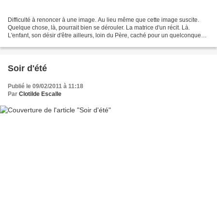
Difficulté à renoncer à une image. Au lieu même que cette image suscite.
Quelque chose, là, pourrait bien se dérouler. La matrice d'un récit. Là.
L'enfant, son désir d'être ailleurs, loin du Père, caché pour un quelconque
jeu. 1 2 3 soleil... Ou alors...
Soir d'été
Publié le 09/02/2011 à 11:18
Par
Clotilde Escalle