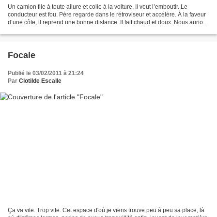
Un camion file à toute allure et colle à la voiture. Il veut l’emboutir. Le
conducteur est fou. Père regarde dans le rétroviseur et accélère. À la faveur
d’une côte, il reprend une bonne distance. Il fait chaud et doux. Nous aurions
pu profiter de cette...
Focale
Publié le 03/02/2011 à 21:24
Par
Clotilde Escalle
Ça va vite. Trop vite. Cet espace d'où je viens trouve peu à peu sa place, là