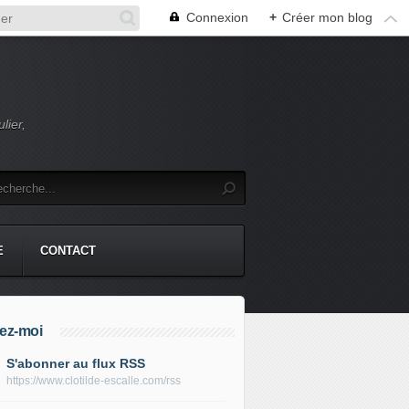
Connexion
+
Créer mon blog
lier,
E
CONTACT
ez-moi
S'abonner au flux RSS
https://www.clotilde-escalle.com/rss