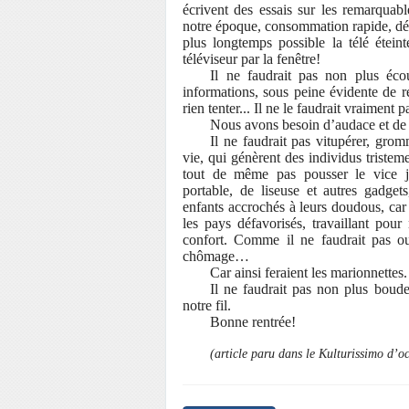
écrivent des essais sur les remarquabl
notre époque, consommation rapide, dép
plus longtemps possible la télé étein
téléviseur par la fenêtre!
Il ne faudrait pas non plus écou
informations, sous peine évidente de re
rien tenter... Il ne le faudrait vraiment p
Nous avons besoin d’audace et de 
Il ne faudrait pas vitupérer, grom
vie, qui génèrent des individus tristeme
tout de même pas pousser le vice j
portable, de liseuse et autres gadg
enfants accrochés à leurs doudous, car 
les pays défavorisés, travaillant pou
confort. Comme il ne faudrait pas oub
chômage…
Car ainsi feraient les marionnettes
Il ne faudrait pas non plus bouder
notre fil.
Bonne rentrée!
(article paru dans le Kulturissimo d’o