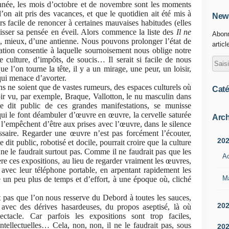
nnée, les mois d’octobre et de novembre sont les moments
on ait pris des vacances, et que le quotidien ait été mis à
News
ors facile de renoncer à certaines mauvaises habitudes (elles
laisser sa pensée en éveil. Alors commence la liste des
Il ne
Abonn
ie, mieux, d’une antienne. Nous pouvons prolonger l’état de
articl
ation consentie à laquelle sournoisement nous oblige notre
e culture, d’impôts, de soucis… Il serait si facile de nous
que l’on tourne la tête, il y a un mirage, une peur, un loisir,
qui menace d’avorter.
ons ne soient que de vastes rumeurs, des espaces culturels où
Caté
oir vu, par exemple, Braque, Vallotton, le nu masculin dans
le dit public de ces grandes manifestations, se munisse
ui le font déambuler d’œuvre en œuvre, la cervelle saturée
Arch
i l’empêchent d’être aux prises avec l’œuvre, dans le silence
essaire. Regarder une œuvre n’est pas forcément l’écouter,
20
e dit public, robotisé et docile, pourrait croire que la culture
ne le faudrait surtout pas. Comme il ne faudrait pas que les
A
ère ces expositions, au lieu de regarder vraiment les œuvres,
 avec leur téléphone portable, en arpentant rapidement les
M
 un peu plus de temps et d’effort, à une époque où, cliché
t pas que l’on nous resserve du Debord à toutes les sauces,
20
avec des dérives hasardeuses, du propos aseptisé, là où
tacle. Car parfois les expositions sont trop faciles,
ntellectuelles… Cela, non, non, il ne le faudrait pas, sous
20