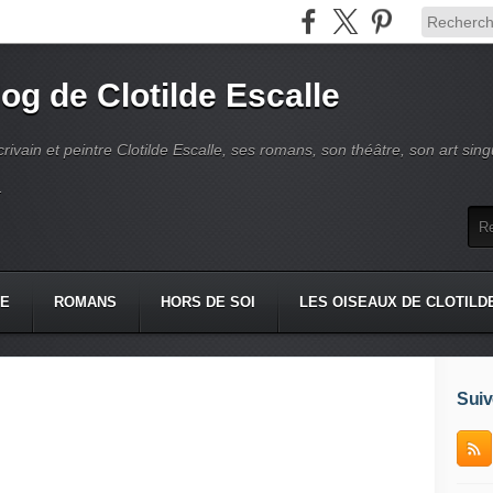
log de Clotilde Escalle
crivain et peintre Clotilde Escalle, ses romans, son théâtre, son art singu
.
IE
ROMANS
HORS DE SOI
LES OISEAUX DE CLOTILD
Suiv