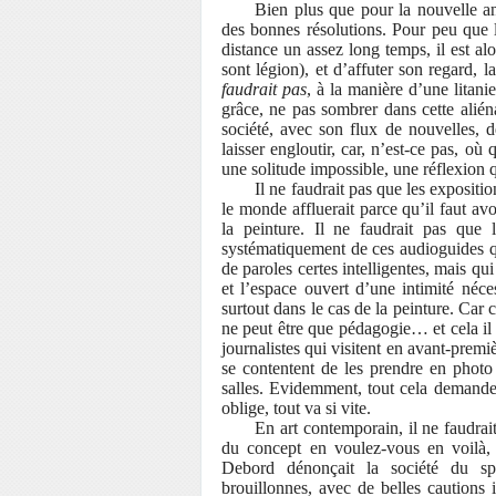
Bien plus que pour la nouvelle a
des bonnes résolutions. Pour peu que l’
distance un assez long temps, il est al
sont légion), et d’affuter son regard, 
faudrait pas
, à la manière d’une litan
grâce, ne pas sombrer dans cette alién
société, avec son flux de nouvelles, d
laisser engloutir, car, n’est-ce pas, où 
une solitude impossible, une réflexion 
Il ne faudrait pas que les expositi
le monde affluerait parce qu’il faut av
la peinture. Il ne faudrait pas que 
systématiquement de ces audioguides q
de paroles certes intelligentes, mais qu
et l’espace ouvert d’une intimité néc
surtout dans le cas de la peinture. Car c
ne peut être que pédagogie… et cela il 
journalistes qui visitent en avant-premi
se contentent de les prendre en photo
salles. Evidemment, tout cela demande
oblige, tout va si vite.
En art contemporain, il ne faudrai
du concept en voulez-vous en voilà, 
Debord dénonçait la société du spec
brouillonnes, avec de belles cautions i