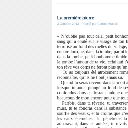
La première pierre
3 Octobre 2013
, Rédigé par Clotilde Escalle
« N’oublie pas tout cela, petit bonh
sang qui a coulé sur le visage de ton f
terrorisé au fond des ruelles du village
encore lorsque, dans la tombe, parmi les 
dans la tombe, petit bonhomme timide e
la tombe l’amour de ta vie, celui qui t’
ton rêve vos corps ne feront plus qu’un,
Tu as toujours été atrocement roman
reconnaître, qu’ils ne l’ont jamais su.
Quand tu seras revenu dans la mort à l
lorsque tu auras plongé au fond de ses
confondus dans cet instant unique que 
beaucoup de mort encore pour que tout 
Parfois, dans ta rêverie, tu traverse
murs, tu te fondras dans la substance 
souffle des veaux, et tu croiras que c’e
les eaux éternelles. Tu pénétreras ta
auparavant, dans les années, tu rêvais