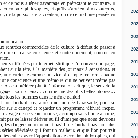
et de nous aliéner davantage en prétextant le contraire. Il
s jouent aux philosophes, et qu’ils s’arrêtent à mi-parcours,
20
lan, de la pulsion de la création, ou de celui d’une pensée en
20
20
communication
aux rentrées commerciales de la culture, à défaut de passer à
20
ce qui se réalise en silence et souterrainement, comme en
tion.
20
rumeurs diffusées par internet, sitôt que l’on ouvre une page,
bent sur la tête, à la manière des journaux à sensations, et
20
ité, une curiosité comme un vice, à chaque meurtre, chaque
r une conscience et une mémoire qui ne peuvent même pas
 À cela préférer plutôt l’information critique, le sens de la
20
s’engager pour la paix… comme une des plus belles utopies…
ttre tous les hommes dans le même panier!
20
. Il ne faudrait pas, après une journée harassante, pour se
ler sur le canapé et regarder un programme télévisé inepte,
20
 lavage de cerveau autorisé, accompli sans honte aucune,
it pas se laisser dériver au fil d’images que nous devrions
, les dangers ne manquent pas! Il ne faudrait pas non plus
20
es séries télévisées qui font un malheur, et que l’on pourrait
ites cultes, avec l’approbation de certains philosophes, qui
20