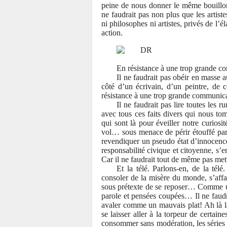
peine de nous donner le même bouillon 
ne faudrait pas non plus que les artiste
ni philosophes ni artistes, privés de l’é
action.
En résistance à une trop grande 
Il ne faudrait pas obéir en masse 
côté d’un écrivain, d’un peintre, de 
résistance à une trop grande communica
Il ne faudrait pas lire toutes les 
avec tous ces faits divers qui nous tom
qui sont là pour éveiller notre curios
vol… sous menace de périr étouffé pa
revendiquer un pseudo état d’innocence.
responsabilité civique et citoyenne, 
Car il ne faudrait tout de même pas me
Et la télé. Parlons-en, de la télé
consoler de la misère du monde, s’affa
sous prétexte de se reposer… Comme un
parole et pensées coupées… Il ne faudra
avaler comme un mauvais plat! Ah là là
se laisser aller à la torpeur de certain
consommer sans modération, les séries d