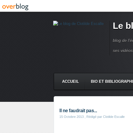
Le b
blog de l'é
ses vidéos
ACCUEIL
BIO ET BIBLIOGRAPH
Il ne faudrait pas...
15 Octobre 2013
, Rédigé par Clotilde Escalle