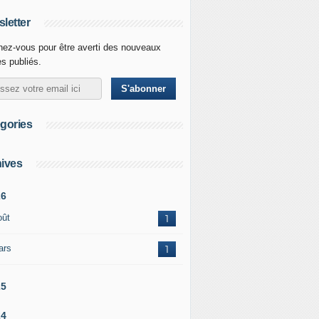
letter
ez-vous pour être averti des nouveaux
es publiés.
gories
ives
26
oût
1
ars
1
25
24