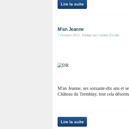
Lire la suite
M'an Jeanne
7 Octobre 2013
, Rédigé par Clotilde Escalle
M'an Jeanne, ses soixante-dix ans et ses 
Château du Tremblay, tout cela désormais
Lire la suite