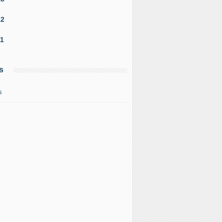
12
11
s
s