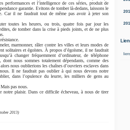
es performances et l’intelligence de ces séries, produit de
endance garantie. Evitons de tomber là-dedans, laissons le
20
te. Car il ne faudrait tout de même pas avoir à jeter son
20
ter toutes les heures, ou trois, quatre fois par jour les
dites, de tomber dans la crise à pieds joints, et de ne plus
as.
résistance.
Lien
meler, marmonner, râler contre les villes et leurs modes de
nt solitaires et égoïstes. À propos d’égoïsme, il ne faudrait
lien
usqu’à changer fréquemment d’ordinateur, de téléphone
ets, dont nous sommes totalement dépendants, comme des
alors nous oublierions les chaînes d’ouvriers esclaves dans
r nous. Il ne faudrait pas oublier à qui nous devons notre
lier, dans l’opulence du leurre, les milliers de gens au
. Mais pas nous.
 notre plaisir. Dans ce difficile écheveau, à nous de tirer
ctobre 2013)