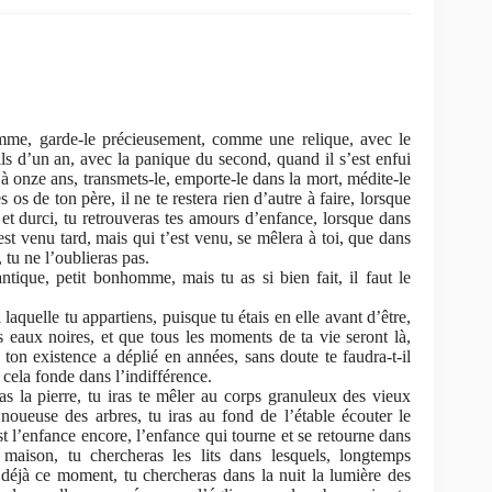
omme, garde-le précieusement, comme une relique, avec le
ils d’un an, avec la panique du second, quand il s’est enfui
, à onze ans, transmets-le, emporte-le dans la mort, médite-le
os de ton père, il ne te restera rien d’autre à faire, lorsque
t durci, tu retrouveras tes amours d’enfance, lorsque dans
est venu tard, mais qui t’est venu, se mêlera à toi, que dans
 tu ne l’oublieras pas.
tique, petit bonhomme, mais tu as si bien fait, il faut le
aquelle tu appartiens, puisque tu étais en elle avant d’être,
 eaux noires, et que tous les moments de ta vie seront là,
ton existence a déplié en années, sans doute te faudra-t-il
cela fonde dans l’indifférence.
ras la pierre, tu iras te mêler au corps granuleux des vieux
noueuse des arbres, tu iras au fond de l’étable écouter le
st l’enfance encore, l’enfance qui tourne et se retourne dans
 maison, tu chercheras les lits dans lesquels, longtemps
 déjà ce moment, tu chercheras dans la nuit la lumière des