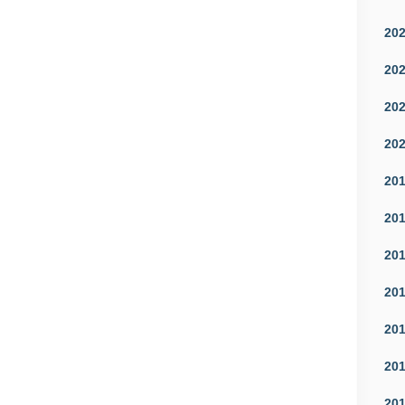
20
20
20
20
20
20
20
20
20
20
20