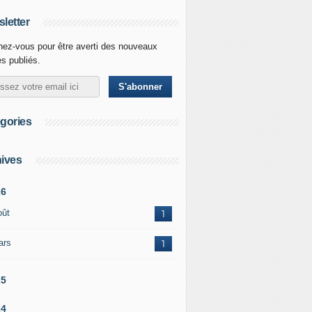
letter
ez-vous pour être averti des nouveaux
es publiés.
gories
ives
26
oût
1
ars
1
25
24