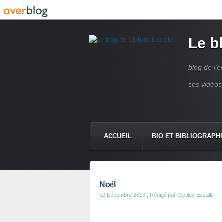
Le b
blog de l'é
ses vidéos
ACCUEIL
BIO ET BIBLIOGRAPH
Noël
10 Décembre 2013
, Rédigé par Clotilde Escalle