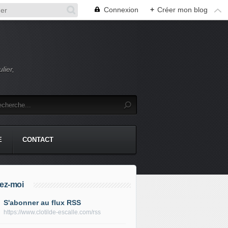
Connexion
+
Créer mon blog
lier,
E
CONTACT
ez-moi
S'abonner au flux RSS
https://www.clotilde-escalle.com/rss