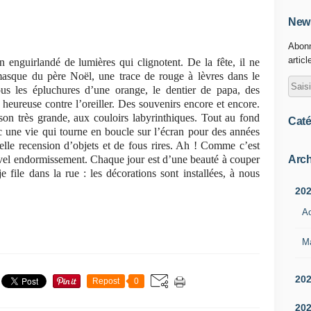
News
Abonn
articl
 enguirlandé de lumières qui clignotent. De la fête, il ne
masque du père Noël, une trace de rouge à lèvres dans le
ous les épluchures d’une orange, le dentier de papa, des
e heureuse contre l’oreiller. Des souvenirs encore et encore.
son très grande, aux couloirs labyrinthiques. Tout au fond
Caté
c une vie qui tourne en boucle sur l’écran pour des années
elle recension d’objets et de fous rires. Ah ! Comme c’est
Arch
uvel endormissement. Chaque jour est d’une beauté à couper
 je file dans la rue : les décorations sont installées, à nous
20
A
M
20
Repost
0
20