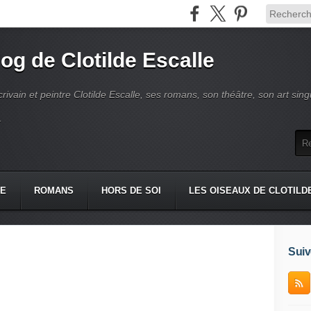
log de Clotilde Escalle
crivain et peintre Clotilde Escalle, ses romans, son théâtre, son art singu
.
IE
ROMANS
HORS DE SOI
LES OISEAUX DE CLOTILD
Suiv