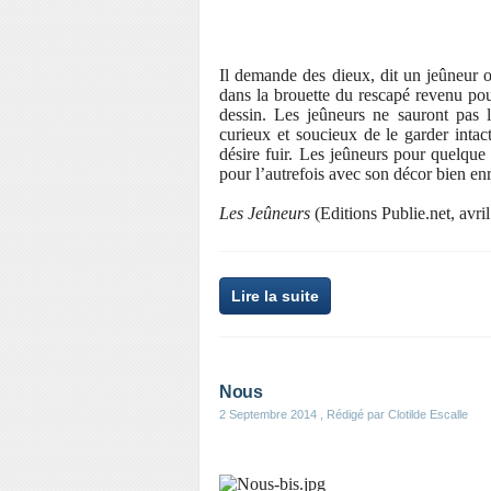
Il demande des dieux, dit un jeûneur oc
dans la brouette du rescapé revenu pou
dessin. Les jeûneurs ne sauront pas l
curieux et soucieux de le garder intac
désire fuir. Les jeûneurs pour quelque 
pour l’autrefois avec son décor bien enr
Les Jeûneurs
(Editions Publie.net, avri
Lire la suite
Nous
2 Septembre 2014
, Rédigé par Clotilde Escalle