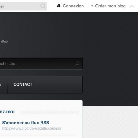
Connexion
+
Créer mon blog
lier,
E
CONTACT
ez-moi
S'abonner au flux RSS
https://www.clotilde-escalle.com/rss