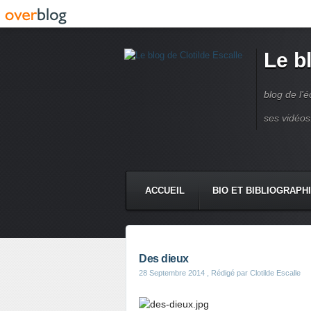
Le b
blog de l'é
ses vidéos
ACCUEIL
BIO ET BIBLIOGRAPH
Des dieux
28 Septembre 2014
, Rédigé par Clotilde Escalle