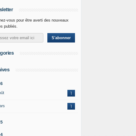
letter
ez-vous pour être averti des nouveaux
es publiés.
gories
ives
26
oût
1
ars
1
25
24