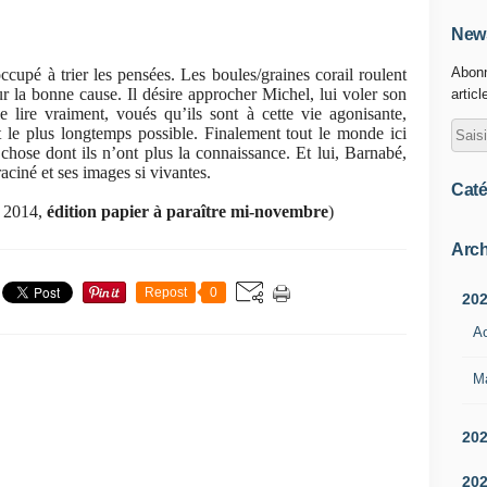
News
Abonn
cupé à trier les pensées. Les boules/graines corail roulent
r la bonne cause. Il désire approcher Michel, lui voler son
articl
e lire vraiment, voués qu’ils sont à cette vie agonisante,
t le plus longtemps possible. Finalement tout le monde ici
chose dont ils n’ont plus la connaissance. Et lui, Barnabé,
aciné et ses images si vivantes.
Caté
l 2014,
édition papier à paraître mi-novembre
)
Arch
Repost
0
20
A
M
20
20