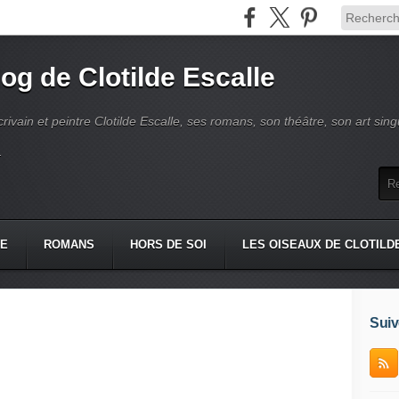
log de Clotilde Escalle
crivain et peintre Clotilde Escalle, ses romans, son théâtre, son art singu
.
IE
ROMANS
HORS DE SOI
LES OISEAUX DE CLOTILD
Suiv