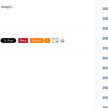
 images.
20
20
20
20
Repost
0
20
20
20
20
20
20
20