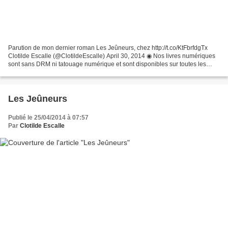
Parution de mon dernier roman Les Jeûneurs, chez http://t.co/KtFbrfdgTx
Clotilde Escalle (@ClotildeEscalle) April 30, 2014 ◉ Nos livres numériques
sont sans DRM ni tatouage numérique et sont disponibles sur toutes les
plateformes de téléchargement habituelles,...
Les Jeûneurs
Publié le 25/04/2014 à 07:57
Par
Clotilde Escalle