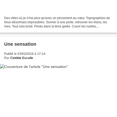
Des villes où je n'irai plus qu'avec un pincement au cœur. Topographies de
lieux désormais impossibles. Sonner à une porte, retrouver les élans, les
rires. Tout cela brisé. Perdu dans la terre gelée. Courir les ruelles,
s'agenouiller parfois, seul signe...
Une sensation
Publié le 03/02/2016 à 17:14
Par
Clotilde Escalle