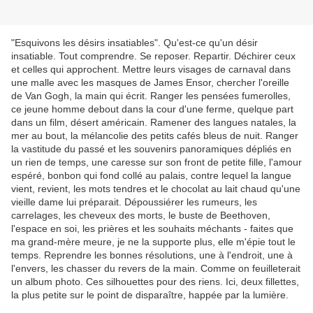
"Esquivons les désirs insatiables". Qu'est-ce qu'un désir
insatiable. Tout comprendre. Se reposer. Repartir. Déchirer ceux
et celles qui approchent. Mettre leurs visages de carnaval dans
une malle avec les masques de James Ensor, chercher l'oreille
de Van Gogh, la main qui écrit. Ranger les pensées fumerolles,
ce jeune homme debout dans la cour d'une ferme, quelque part
dans un film, désert américain. Ramener des langues natales, la
mer au bout, la mélancolie des petits cafés bleus de nuit. Ranger
la vastitude du passé et les souvenirs panoramiques dépliés en
un rien de temps, une caresse sur son front de petite fille, l'amour
espéré, bonbon qui fond collé au palais, contre lequel la langue
vient, revient, les mots tendres et le chocolat au lait chaud qu'une
vieille dame lui préparait. Dépoussiérer les rumeurs, les
carrelages, les cheveux des morts, le buste de Beethoven,
l'espace en soi, les prières et les souhaits méchants - faites que
ma grand-mère meure, je ne la supporte plus, elle m'épie tout le
temps. Reprendre les bonnes résolutions, une à l'endroit, une à
l'envers, les chasser du revers de la main. Comme on feuilleterait
un album photo. Ces silhouettes pour des riens. Ici, deux fillettes,
la plus petite sur le point de disparaître, happée par la lumière.