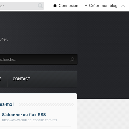
Connexion
+
Créer mon blog
lier,
E
CONTACT
ez-moi
S'abonner au flux RSS
https://www.clotilde-escalle.com/rss