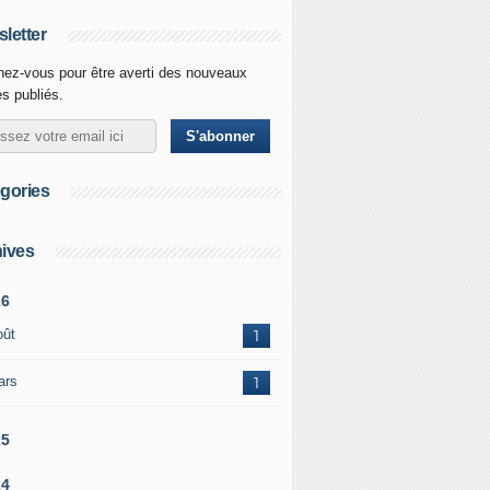
letter
ez-vous pour être averti des nouveaux
es publiés.
gories
ives
26
oût
1
ars
1
25
24