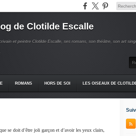
log de Clotilde Escalle
crivain et peintre Clotilde Escalle, ses romans, son théâtre, son art singu
.
IE
ROMANS
HORS DE SOI
LES OISEAUX DE CLOTILD
Suiv
e se doit d’être joli garçon et d’avoir les yeux clairs,