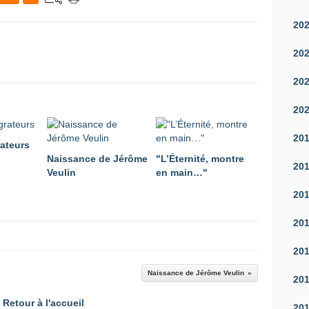
20
20
20
20
20
ateurs
Naissance de Jérôme
"L’Éternité, montre
20
Veulin
en main…"
20
20
20
Naissance de Jérôme Veulin
20
Retour à l'accueil
20