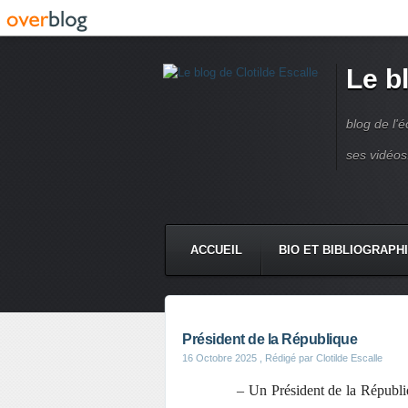
Le b
blog de l'é
ses vidéos
ACCUEIL
BIO ET BIBLIOGRAPH
Président de la République
16 Octobre 2025
, Rédigé par Clotilde Escalle
‒ Un Président de la Républiqu