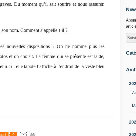
graves. Du moment qu’il sait sourire et nous rassurer.
News
Abonn
articl
as son nom. Comment s’appelle-t-il ?
es nouvelles dispositions ? On ne nomme plus les
Caté
tos et on choisit. La femme qui se présente est laide,
lui-ci - elle tapote l’affiche à l’endroit de la veste bleu
Arch
20
A
M
20
20
post
0