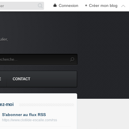
Connexion
+
Créer mon blog
lier,
E
CONTACT
ez-moi
S'abonner au flux RSS
https://www.clotilde-escalle.com/rss