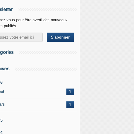
letter
ez-vous pour être averti des nouveaux
es publiés.
gories
ives
26
oût
1
ars
1
25
24