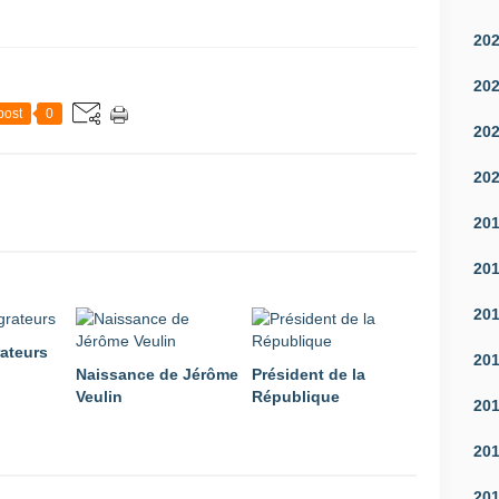
20
20
post
0
20
20
20
20
20
ateurs
20
Naissance de Jérôme
Président de la
Veulin
République
20
20
20