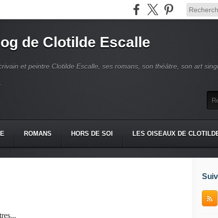
log de Clotilde Escalle
crivain et peintre Clotilde Escalle, ses romans, son théâtre, son art singu
.
IE
ROMANS
HORS DE SOI
LES OISEAUX DE CLOTILD
Suiv
res...