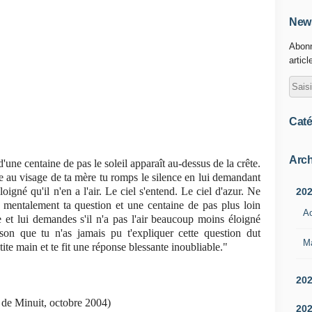
News
Abonn
articl
Caté
Arch
 d'une centaine de pas le soleil apparaît au-dessus de la crête.
te au visage de ta mère tu romps le silence en lui demandant
loigné qu'il n'en a l'air. Le ciel s'entend. Le ciel d'azur. Ne
20
 mentalement ta question et une centaine de pas plus loin
A
 et lui demandes s'il n'a pas l'air beaucoup moins éloigné
aison que tu n'as jamais pu t'expliquer cette question dut
M
tite main et te fit une réponse blessante inoubliable."
20
 de Minuit, octobre 2004)
20