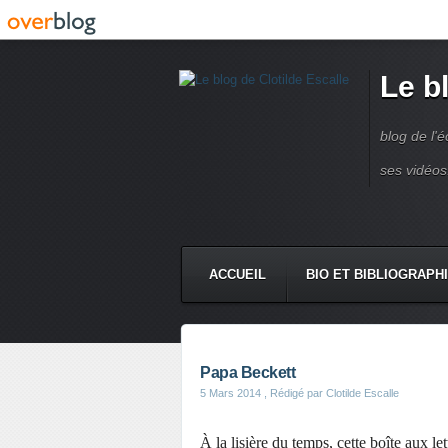
Le b
blog de l'é
ses vidéos
ACCUEIL
BIO ET BIBLIOGRAPH
Papa Beckett
5 Mars 2014
, Rédigé par Clotilde Escalle
À la lisière du temps, cette boîte aux lett