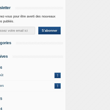
letter
ez-vous pour être averti des nouveaux
es publiés.
gories
ives
26
oût
1
ars
1
25
24