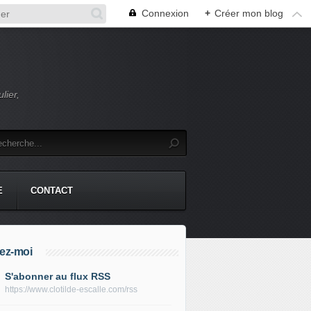
Connexion
+
Créer mon blog
lier,
E
CONTACT
ez-moi
S'abonner au flux RSS
https://www.clotilde-escalle.com/rss