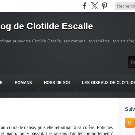
log de Clotilde Escalle
crivain et peintre Clotilde Escalle, ses romans, son théâtre, son art singu
.
IE
ROMANS
HORS DE SOI
LES OISEAUX DE CLOTILD
Suiv
u cours de danse, puis elle retournait à sa colère. Potiches
 et piano, tout y passait. Les raisons d'un tel comportement?