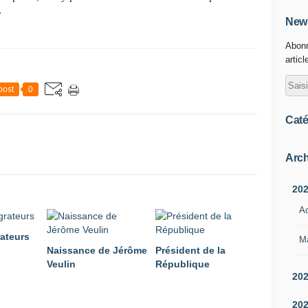
.
News
Abonn
articl
post
0
Caté
Arch
20
A
ateurs
M
Naissance de Jérôme
Président de la
Veulin
République
20
20