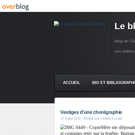
Le b
blog de l'é
ses vidéos
ACCUEIL
BIO ET BIBLIOGRAPH
Vestiges d'une chorégraphie
21 Juillet 2011
, Rédigé par Clotilde Escalle
Mère me déposait a
et costumes jetés par la fenêtre. Bureau