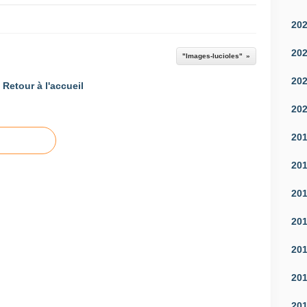
20
20
"Images-lucioles"
20
Retour à l'accueil
20
20
20
20
20
20
20
20