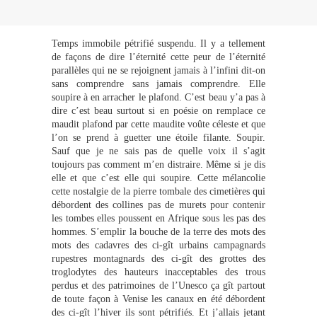
Temps immobile pétrifié suspendu. Il y a tellement
de façons de dire l’éternité cette peur de l’éternité
parallèles qui ne se rejoignent jamais à l’infini dit-on
sans comprendre sans jamais comprendre. Elle
soupire à en arracher le plafond. C’est beau y’a pas à
dire c’est beau surtout si en poésie on remplace ce
maudit plafond par cette maudite voûte céleste et que
l’on se prend à guetter une étoile filante. Soupir.
Sauf que je ne sais pas de quelle voix il s’agit
toujours pas comment m’en distraire. Même si je dis
elle et que c’est elle qui soupire. Cette mélancolie
cette nostalgie de la pierre tombale des cimetières qui
débordent des collines pas de murets pour contenir
les tombes elles poussent en Afrique sous les pas des
hommes. S’emplir la bouche de la terre des mots des
mots des cadavres des ci-gît urbains campagnards
rupestres montagnards des ci-gît des grottes des
troglodytes des hauteurs inacceptables des trous
perdus et des patrimoines de l’Unesco ça gît partout
de toute façon à Venise les canaux en été débordent
des ci-gît l’hiver ils sont pétrifiés. Et j’allais jetant