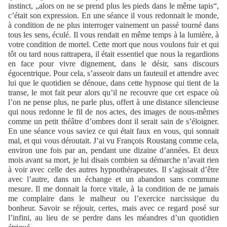
instinct, „alors on ne se prend plus les pieds dans le même tapis“,
c’était son expression. En une séance il vous redonnait le monde,
à condition de ne plus interroger vainement un passé tourné dans
tous les sens, éculé. Il vous rendait en même temps à la lumière, à
votre condition de mortel. Cette mort que nous voulons fuir et qui
tôt ou tard nous rattrapera, il était essentiel que nous la regardions
en face pour vivre dignement, dans le désir, sans discours
égocentrique. Pour cela, s’asseoir dans un fauteuil et attendre avec
lui que le quotidien se dénoue, dans cette hypnose qui tient de la
transe, le mot fait peur alors qu’il ne recouvre que cet espace où
l’on ne pense plus, ne parle plus, offert à une distance silencieuse
qui nous redonne le fil de nos actes, des images de nous-mêmes
comme un petit théâtre d’ombres dont il serait sain de s’éloigner.
En une séance vous saviez ce qui était faux en vous, qui sonnait
mal, et qui vous déroutait. J’ai vu François Roustang comme cela,
environ une fois par an, pendant une dizaine d’années. Et deux
mois avant sa mort, je lui disais combien sa démarche n’avait rien
à voir avec celle des autres hypnothérapeutes. Il s’agissait d’être
avec l’autre, dans un échange et un abandon sans commune
mesure. Il me donnait la force vitale, à la condition de ne jamais
me complaire dans le malheur ou l’exercice narcissique du
bonheur. Savoir se réjouir, certes, mais avec ce regard posé sur
l’infini, au lieu de se perdre dans les méandres d’un quotidien