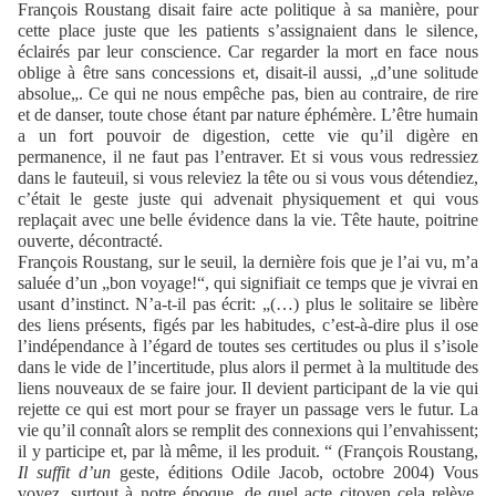
François Roustang disait faire acte politique à sa manière, pour
cette place juste que les patients s’assignaient dans le silence,
éclairés par leur conscience. Car regarder la mort en face nous
oblige à être sans concessions et, disait-il aussi, „d’une solitude
absolue„. Ce qui ne nous empêche pas, bien au contraire, de rire
et de danser, toute chose étant par nature éphémère. L’être humain
a un fort pouvoir de digestion, cette vie qu’il digère en
permanence, il ne faut pas l’entraver. Et si vous vous redressiez
dans le fauteuil, si vous releviez la tête ou si vous vous détendiez,
c’était le geste juste qui advenait physiquement et qui vous
replaçait avec une belle évidence dans la vie. Tête haute, poitrine
ouverte, décontracté.
François Roustang, sur le seuil, la dernière fois que je l’ai vu, m’a
saluée d’un „bon voyage!“, qui signifiait ce temps que je vivrai en
usant d’instinct. N’a-t-il pas écrit: „(…) plus le solitaire se libère
des liens présents, figés par les habitudes, c’est-à-dire plus il ose
l’indépendance à l’égard de toutes ses certitudes ou plus il s’isole
dans le vide de l’incertitude, plus alors il permet à la multitude des
liens nouveaux de se faire jour. Il devient participant de la vie qui
rejette ce qui est mort pour se frayer un passage vers le futur. La
vie qu’il connaît alors se remplit des connexions qui l’envahissent;
il y participe et, par là même, il les produit. “ (François Roustang,
Il suffit d’un
geste, éditions Odile Jacob, octobre 2004) Vous
voyez, surtout à notre époque, de quel acte citoyen cela relève.