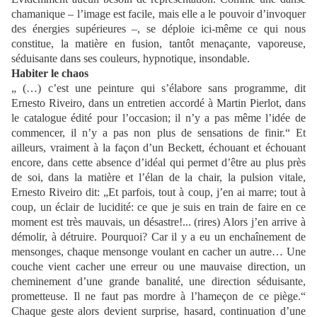
chamanique – l’image est facile, mais elle a le pouvoir d’invoquer
des énergies supérieures –, se déploie ici-même ce qui nous
constitue, la matière en fusion, tantôt menaçante, vaporeuse,
séduisante dans ses couleurs, hypnotique, insondable.
Habiter le chaos
„ (…) c’est une peinture qui s’élabore sans programme, dit
Ernesto Riveiro, dans un entretien accordé à Martin Pierlot, dans
le catalogue édité pour l’occasion; il n’y a pas même l’idée de
commencer, il n’y a pas non plus de sensations de finir.“ Et
ailleurs, vraiment à la façon d’un Beckett, échouant et échouant
encore, dans cette absence d’idéal qui permet d’être au plus près
de soi, dans la matière et l’élan de la chair, la pulsion vitale,
Ernesto Riveiro dit: „Et parfois, tout à coup, j’en ai marre; tout à
coup, un éclair de lucidité: ce que je suis en train de faire en ce
moment est très mauvais, un désastre!... (rires) Alors j’en arrive à
démolir, à détruire. Pourquoi? Car il y a eu un enchaînement de
mensonges, chaque mensonge voulant en cacher un autre… Une
couche vient cacher une erreur ou une mauvaise direction, un
cheminement d’une grande banalité, une direction séduisante,
prometteuse. Il ne faut pas mordre à l’hameçon de ce piège.“
Chaque geste alors devient surprise, hasard, continuation d’une