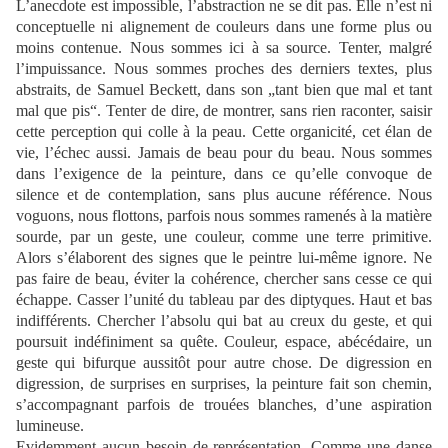
L’anecdote est impossible, l’abstraction ne se dit pas. Elle n’est ni
conceptuelle ni alignement de couleurs dans une forme plus ou
moins contenue. Nous sommes ici à sa source. Tenter, malgré
l’impuissance. Nous sommes proches des derniers textes, plus
abstraits, de Samuel Beckett, dans son „tant bien que mal et tant
mal que pis“. Tenter de dire, de montrer, sans rien raconter, saisir
cette perception qui colle à la peau. Cette organicité, cet élan de
vie, l’échec aussi. Jamais de beau pour du beau. Nous sommes
dans l’exigence de la peinture, dans ce qu’elle convoque de
silence et de contemplation, sans plus aucune référence. Nous
voguons, nous flottons, parfois nous sommes ramenés à la matière
sourde, par un geste, une couleur, comme une terre primitive.
Alors s’élaborent des signes que le peintre lui-même ignore. Ne
pas faire de beau, éviter la cohérence, chercher sans cesse ce qui
échappe. Casser l’unité du tableau par des diptyques. Haut et bas
indifférents. Chercher l’absolu qui bat au creux du geste, et qui
poursuit indéfiniment sa quête. Couleur, espace, abécédaire, un
geste qui bifurque aussitôt pour autre chose. De digression en
digression, de surprises en surprises, la peinture fait son chemin,
s’accompagnant parfois de trouées blanches, d’une aspiration
lumineuse.
Evidemment aucun besoin de représentation. Comme une danse