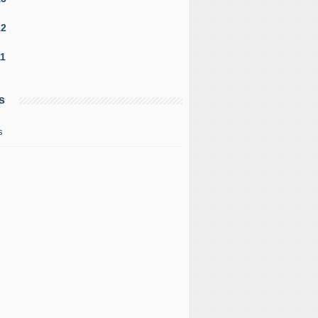
12
11
s
s