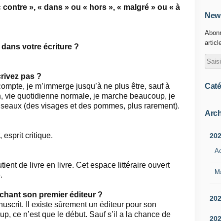
 contre », « dans » ou « hors », « malgré » ou « à
News
Abonn
articl
e dans votre écriture ?
rivez pas ?
Caté
mpte, je m’immerge jusqu’à ne plus être, sauf à
on, vie quotidienne normale, je marche beaucoup, je
seaux (des visages et des pommes, plus rarement).
Arch
 esprit critique.
20
A
ient de livre en livre. Cet espace littéraire ouvert
M
.
chant son premier éditeur ?
20
nuscrit. Il existe sûrement un éditeur pour son
, ce n’est que le début. Sauf s’il a la chance de
20