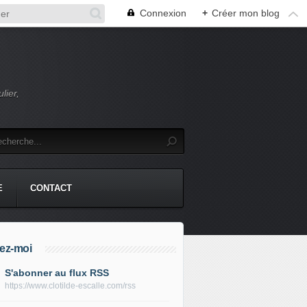
Connexion
+
Créer mon blog
lier,
E
CONTACT
ez-moi
S'abonner au flux RSS
https://www.clotilde-escalle.com/rss