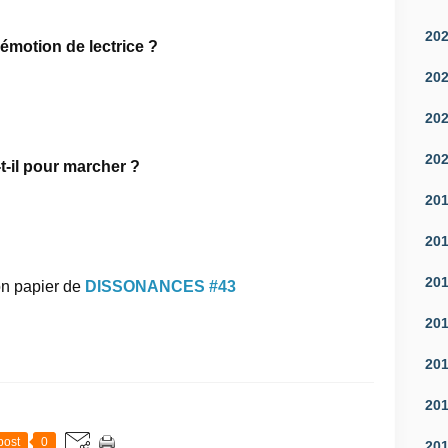
20
 émotion de lectrice ?
20
20
20
t-il pour marcher ?
20
20
20
on papier de
DISSONANCES #43
20
20
20
post
0
20