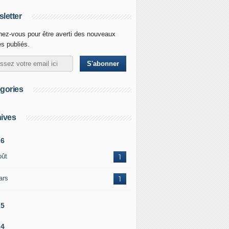
letter
ez-vous pour être averti des nouveaux
es publiés.
gories
ives
26
oût
1
ars
1
25
24