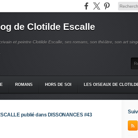
log de Clotilde Escalle
crivain et peintre Clotilde Escalle, ses romans, son théâtre, son art singu
.
IE
ROMANS
HORS DE SOI
LES OISEAUX DE CLOTILD
Suiv
ilde ESCALLE publié dans DISSONANCES #43