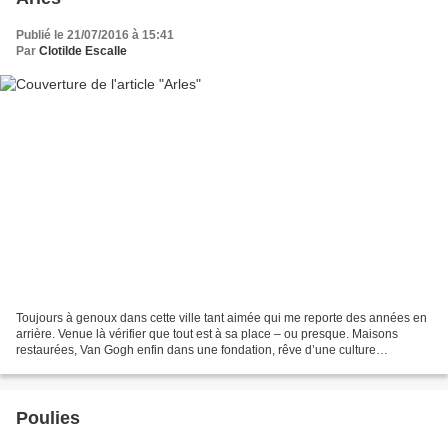
Publié le 21/07/2016 à 15:41
Par
Clotilde Escalle
Toujours à genoux dans cette ville tant aimée qui me reporte des années en
arrière. Venue là vérifier que tout est à sa place ‒ ou presque. Maisons
restaurées, Van Gogh enfin dans une fondation, rêve d’une culture
internationale... Audio-guides en sautoirs......
Poulies