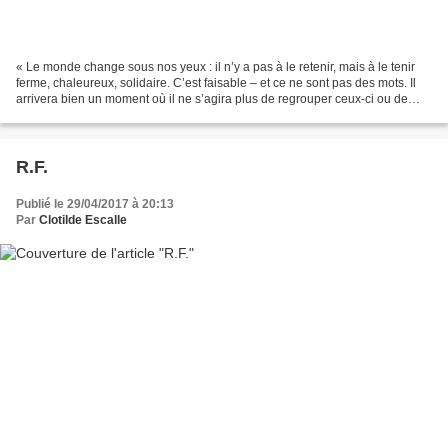
« Le monde change sous nos yeux : il n’y a pas à le retenir, mais à le tenir
ferme, chaleureux, solidaire. C’est faisable – et ce ne sont pas des mots. Il
arrivera bien un moment où il ne s’agira plus de regrouper ceux-ci ou de
s’en souvenir, mais de...
R.F.
Publié le 29/04/2017 à 20:13
Par
Clotilde Escalle