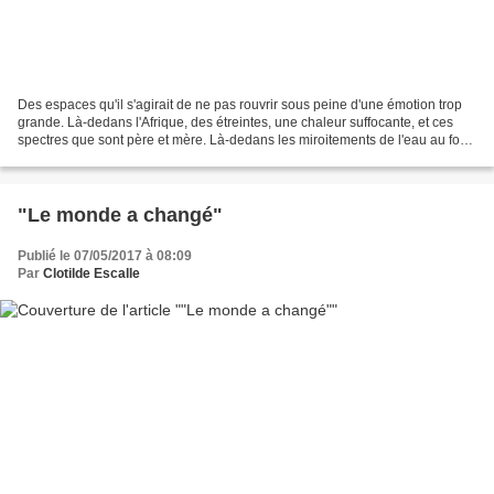
Des espaces qu'il s'agirait de ne pas rouvrir sous peine d'une émotion trop
grande. Là-dedans l'Afrique, des étreintes, une chaleur suffocante, et ces
spectres que sont père et mère. Là-dedans les miroitements de l'eau au fond
de la piscine - yeux grand...
"Le monde a changé"
Publié le 07/05/2017 à 08:09
Par
Clotilde Escalle