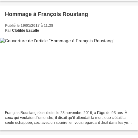
Hommage à François Roustang
Publié le 19/01/2017 à 11:38
Par
Clotilde Escalle
François Roustang s’est éteint le 23 novembre 2016, à l’âge de 93 ans. À
ceux qui voulaient l’entendre, il disait qu’il attendait la mort, que c’était la
seule échappée, ceci avec un sourire, en vous regardant droit dans les yeux.
Il pouvait ajouter:...