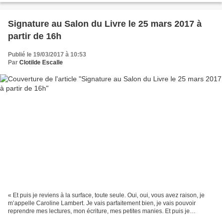
Signature au Salon du Livre le 25 mars 2017 à
partir de 16h
Publié le 19/03/2017 à 10:53
Par
Clotilde Escalle
« Et puis je reviens à la surface, toute seule. Oui, oui, vous avez raison, je
m’appelle Caroline Lambert. Je vais parfaitement bien, je vais pouvoir
reprendre mes lectures, mon écriture, mes petites manies. Et puis je
voudrais ne plus jamais sortir d’ici....